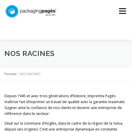
Aller
au
Menu
contenu
COMMENCER
QUI SOMMES NOUS?
NOS RACINES
PRESTATIONS DE SERVICE
CONTACT
Portada
»
NOS RACINES
EMGAGEMENT
FRANÇAIS
Depuis 1945 et avec trois générations d’histoire, Impremta Pagès
maîtrise l’art d’imprimer un travail de qualité avec la garantie maximale.
Gagner ainsi la confiance de nos clients et devenir une entreprise de
Català
référence dans le secteur.
Situé sur la commune d’Anglès, dans le cadre de la région de la Selva,
Español
depuis ses origines. C’est une entreprise dynamique en constante